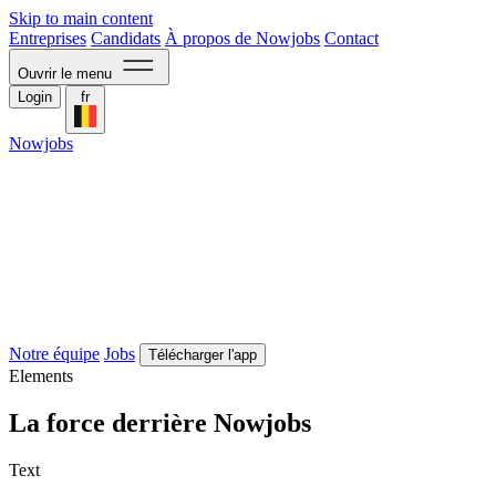
Skip to main content
Entreprises
Candidats
À propos de Nowjobs
Contact
Ouvrir le menu
Login
fr
Nowjobs
Notre équipe
Jobs
Télécharger l'app
Elements
La force derrière Nowjobs
Text